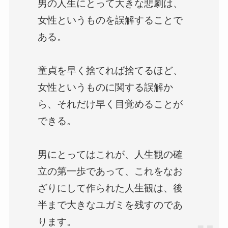
男の人生にとって大きな悲劇は、
女性というものを誤解することで
ある。
童貞を早く捨てれば捨てるほど、
女性というものに関する誤解か
ら、それだけ早く目覚めることが
できる。
男にとってはこれが、人生観の確
立の第一歩であって、これをなお
ざりにして作られた人生観は、後
半まで大きなユガミを残すのであ
ります。