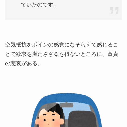
ていたのです。
空気抵抗をボインの感覚になぞらえて感じるこ
とで欲求を満たさざるを得ないところに、童貞
の悲哀がある。