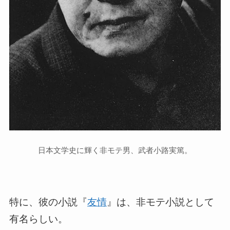
日本文学史に輝く非モテ男、武者小路実篤。
特に、彼の小説『
友情
』は、非モテ小説として
有名らしい。