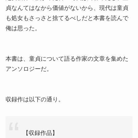
貞なんてはなから価値がないから、現代は童貞
も処女もさっさと捨てるべしだと本書を読んで
俺は思った。
本書は、童貞について語る作家の文章を集めた
アンソロジーだ。
収録作は以下の通り。
【収録作品】