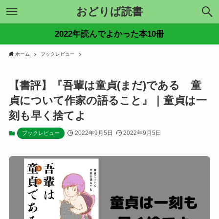
おどりば読書
2022年読んでよかった本10冊
ホーム
ブックレビュー
【書評】『吾輩は童貞(まだ)である 童
貞について作家の語ること』｜童貞は一
刻も早く捨てよ
2022年9月5日
2022年9月5日
ブックレビュー