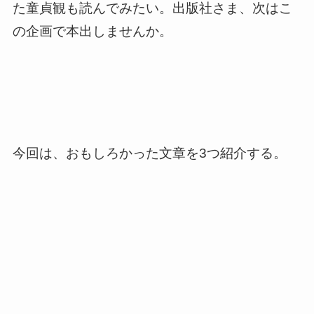
た童貞観も読んでみたい。出版社さま、次はこ
の企画で本出しませんか。
今回は、おもしろかった文章を3つ紹介する。