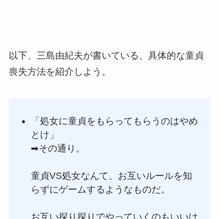
以下、三島由紀夫が書いている、具体的な童貞
喪失方法を紹介しよう。
「処女に童貞をもらってもらうのはやめ
とけ」
➡︎その通り。
童貞VS処女なんて、お互いルールを知
らずにゲームするようなものだ。
お互い探り探りでやっていくのもいいけ