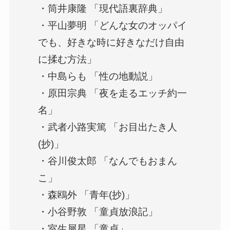
・筒井康隆 「現代語裏辞典」
・平山夢明 「どんな女のオッパイ
でも、好きな時に好きなだけ自由
に揉む方法」
・中島らも 「性の地動説」
・原田宗典 「夜を走るエッチ約一
名」
・武者小路実篤 「お目出たき人
(抄)」
・谷川俊太郎 「なんでもおまん
こ」
・森鴎外 「青年(抄)」
・小谷野敦 「童貞放浪記」
・室生犀星 「童貞」