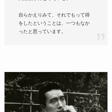
自らかえりみて、それでもって得
をしたということは、一つもなか
ったと思っています。