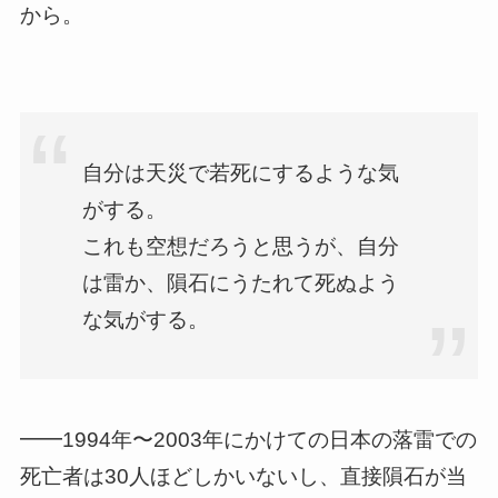
から。
自分は天災で若死にするような気
がする。
これも空想だろうと思うが、自分
は雷か、隕石にうたれて死ぬよう
な気がする。
━━1994年〜2003年にかけての日本の落雷での
死亡者は30人ほどしかいないし、直接隕石が当