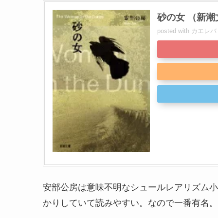
砂の女 （新潮文
posted with
カエレバ
安部公房は意味不明なシュールレアリズム小
かりしていて読みやすい。なので一番有名。