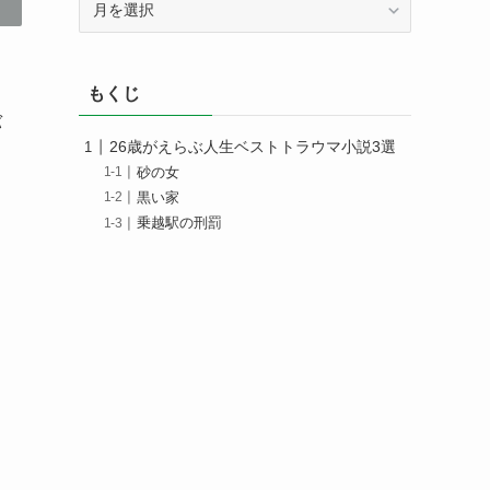
ー
カ
イ
もくじ
ブ
バ
26歳がえらぶ人生ベストトラウマ小説3選
砂の女
黒い家
乗越駅の刑罰