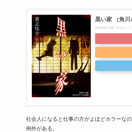
黒い家 （角川ホ
posted with
カエレバ
社会人になると仕事の方がよほどホラーなの
例外がある。